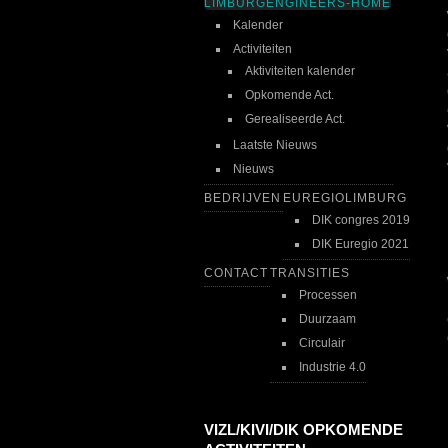
LIMBURGENGINEERS-HOME
Kalender
Activiteiten
Aktiviteiten kalender
Opkomende Act.
Gerealiseerde Act.
Laatste Nieuws
Nieuws
BEDRIJVEN
EUREGIOLIMBURG
DIK congres 2019
DIK Euregio 2021
CONTACT
TRANSITIES
Processen
Duurzaam
Circulair
Industrie 4.0
VIZL/KIVI/DIK OPKOMENDE