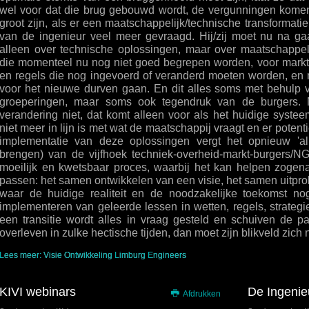
wel voor dat die brug gebouwd wordt, de vergunningen komen
groot zijn, als er een maatschappelijk/technische transformatie
van de ingenieur veel meer gevraagd. Hij/zij moet nu na ga
alleen over technische oplossingen, maar over maatschappel
die momenteel nu nog niet goed begrepen worden, voor markten
en regels die nog ingevoerd of veranderd moeten worden, en m
voor het nieuwe durven gaan. En dit alles soms met behulp 
groeperingen, maar soms ook tegendruk van de burgers. 
verandering niet, dat komt alleen voor als het huidige sys
niet meer in lijn is met wat de maatschappij vraagt en er poten
implementatie van deze oplossingen vergt het opnieuw 'ali
brengen) van de vijfhoek techniek-overheid-markt-burgers/N
moeilijk en kwetsbaar proces, waarbij het kan helpen zogen
passen: het samen ontwikkelen van een visie, het samen uitpr
waar de huidige realiteit en de noodzakelijke toekomst nog
implementeren van geleerde lessen in wetten, regels, strateg
een transitie wordt alles in vraag gesteld en schuiven de 
overleven in zulke hectische tijden, dan moet zijn blikveld zich
Lees meer: Visie Ontwikkeling Limburg Engineers
KIVI webinars
De Ingenie
Afdrukken