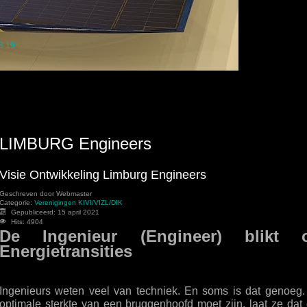
8
19
LIMBURG Engineers
Visie Ontwikkeling Limburg Engineers
Geschreven door
Webmaster
Categorie:
Verenigingen KIVI/VIZL/DIK
Gepubliceerd: 15 april 2021
Hits: 4904
De Ingenieur (Engineer) blik
Energietransities
Ingenieurs weten veel van techniek. En soms is dat genoeg.
optimale sterkte van een bruggenhoofd moet zijn, laat ze da