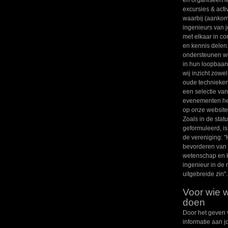
excursies & activ
waarbij (aanko
ingenieurs van 
met elkaar in c
en kennis delen
ondersteunen wi
in hun loopbaa
wij inzicht zowe
oude technieken
een selectie va
evenementen het
op onze website
Zoals in de statu
geformuleerd, is
de vereniging: "
bevorderen van
wetenschap en 
ingenieur in de
uitgebreide zin".
Voor wie w
doen
Door het geven 
informatie aan 