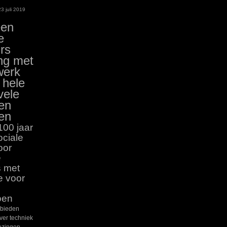
3 juli 2019
een
e
rs
ng met
werk
 hele
vele
en
en
100 jaar
ociale
oor
e
s met
e voor
oen
 bieden
ver techniek
ezingen,