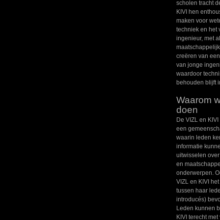
scholen tracht d
KIVI hen enthous
maken voor wet
techniek en het
ingenieur, met a
maatschappelijk
creëren van een
van jonge ingen
waardoor techni
behouden blijft 
Waarom wij
doen
De VIZL en KIVI
een gemeenscha
waarin leden ke
informatie kunn
uitwisselen over
en maatschappe
onderwerpen. Oo
VIZL en KIVI het
tussen haar led
introducés) bev
Leden kunnen bi
KIVI terecht met