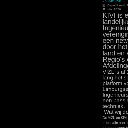
KIVI/VIZL/DIK
Gepubliceerd: 2
Hits: 8856
KIVI is 
landelijk
Ingenieu
verenigi
een net
door het
land en 
Regio's 
Afdeling
VIZL is al 
lang het s
platform v
Limburgs
Ingenieur
een passi
techniek.
Wat wij d
De VIZL en KIVI
informatie aan o
en organiseert l