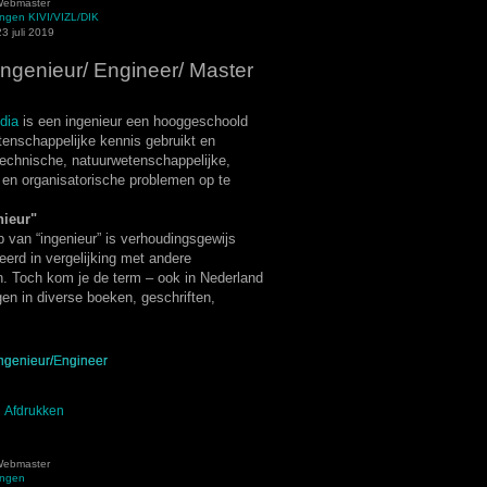
ebmaster
ingen KIVI/VIZL/DIK
3 juli 2019
Ingenieur/ Engineer/ Master
dia
is een ingenieur een hooggeschoold
tenschappelijke kennis gebruikt en
technische, natuurwetenschappelijke,
 en organisatorische problemen op te
nieur"
 van “ingenieur” is verhoudingsgewijs
eerd in vergelijking met andere
. Toch kom je de term – ook in Nederland
en in diverse boeken, geschriften,
ngenieur/Engineer
Afdrukken
ebmaster
ingen