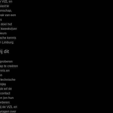
e VIZL en
iast te
enschap,
 vak van een
ls
 doel het
 kweekvijver
ieurs
sche kennis
in Limburg.
 dit
 proberen
p te creëren
nnis en
en
 technische
lijke
k wil de
 contact
en (en hun
orderen.
j de VIZL en
 vragen over