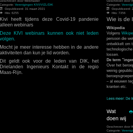
Geschreven door
Webmaster
Geschreven door
W
Categorie:
Verenigingen KIVI/VIZL/DIK
Categorie:
Verenig
Gepubliceerd: 31 maart 2021
Gepubliceerd: 2
Hits: 6255
Hits: 7356
Wie is de 
Kivi heeft tijdens deze Covid-19 pandenie
alleen webinars
Wikipedia
Deze KIVI webinars kunnen ook niet leden
Volgens
Wikipe
volgen.
persoon die we
ontwikkelt om 
Mocht je meer interesse hebben in de andere
technologische
aktiviteiten dan kun je lid worden.
lossen.
De term "inge
Dit geldt ook voor de leden van DIK, het
Over het beroep
Drielanden Ingenieurs Kontakt in de regio
weinig gepublic
Maas-Rijn.
beroepsgroepen
– al eeuwen teg
kranten etc.
Lees meer: De I
Wat
doen wij
Geschreven door
W
Categorie:
Verenig