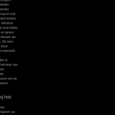
iteiten
mende)
jong en oud
ontact komen
. Hierdoor
j onze leden
n en geven
l nieuwe als
. Zie voor
n deze
 overzicht
.
ten is
 het doel van
Het
 de
kunst van de
 meest
ij het
van
jongeren op