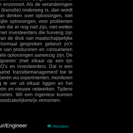
 enzovoort. Als de veranderingen
 (transitie) onderweg is, dan wordt
an denken over oplossingen, niet
ijke oplossingen, voor problemen
 die er nog niet zijn, met wetten
et investeerders die huiverig zijn
van de druk van maatschappelijke
Normaal gesproken gebeurt zo'n
teem van produceren en consumeren
tiele oplossingen aanwezig zijn. De
gneren' (met elkaar op een lijn
GO’s en investeerders. Dat is een
aamd 'transitiemanagement' toe te
oberen via experimenten, monitoren
 te ver uit elkaar liggen en het
ieën en nieuwe netwerken. Tijdens
panelen. Wil een ingenieur kunnen
 noodzakelijkerwijs verruimen.
ur/Engineer
Afdrukken