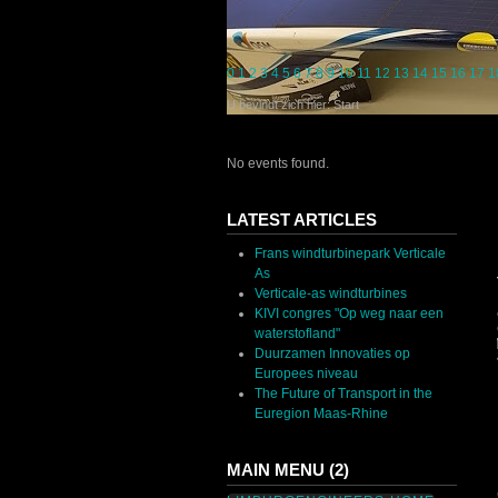
0
1
2
3
4
5
6
7
8
9
10
11
12
13
14
15
16
17
1
U bevindt zich hier:
Start
No events found.
LATEST ARTICLES
Frans windturbinepark Verticale
As
Verticale-as windturbines
KIVI congres "Op weg naar een
waterstofland"
Duurzamen Innovaties op
Europees niveau
The Future of Transport in the
Euregion Maas-Rhine
MAIN MENU (2)