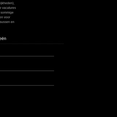
ijkheden),
e vacatures
n sommige
en voor
rsussen en
eën